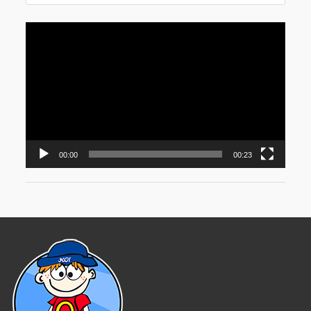
Video
Player
00:00
00:23