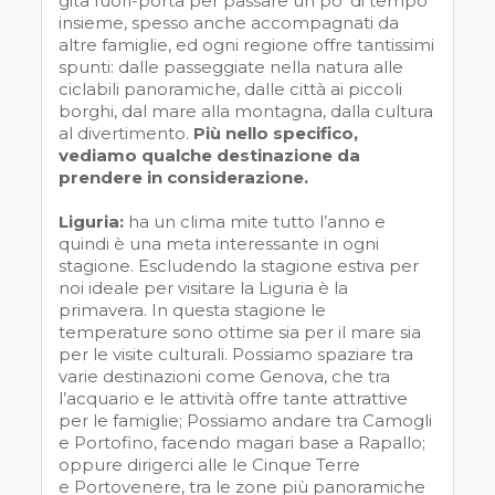
gita fuori-porta per passare un po’ di tempo
insieme, spesso anche accompagnati da
altre famiglie, ed ogni regione offre tantissimi
spunti: dalle passeggiate nella natura alle
ciclabili panoramiche, dalle città ai piccoli
borghi, dal mare alla montagna, dalla cultura
al divertimento.
Più nello specifico,
vediamo qualche destinazione da
prendere in considerazione.
Liguria:
ha un clima mite tutto l’anno e
quindi è una meta interessante in ogni
stagione. Escludendo la stagione estiva per
noi ideale per visitare la Liguria è la
primavera. In questa stagione le
temperature sono ottime sia per il mare sia
per le visite culturali. Possiamo spaziare tra
varie destinazioni come Genova, che tra
l’acquario e le attività offre tante attrattive
per le famiglie; Possiamo andare tra Camogli
e Portofino, facendo magari base a Rapallo;
oppure dirigerci alle le Cinque Terre
e Portovenere, tra le zone più panoramiche