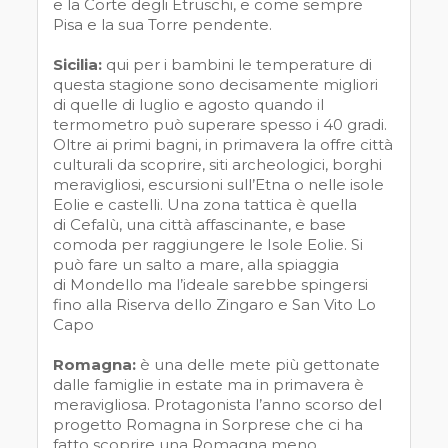
e la Corte degli Etruschi, e come sempre
Pisa e la sua Torre pendente.
Sicilia:
qui per i bambini le temperature di
questa stagione sono decisamente migliori
di quelle di luglio e agosto quando il
termometro può superare spesso i 40 gradi.
Oltre ai primi bagni, in primavera la offre città
culturali da scoprire, siti archeologici, borghi
meravigliosi, escursioni sull’Etna o nelle isole
Eolie e castelli. Una zona tattica è quella
di Cefalù, una città affascinante, e base
comoda per raggiungere le Isole Eolie. Si
può fare un salto a mare, alla spiaggia
di Mondello ma l’ideale sarebbe spingersi
fino alla Riserva dello Zingaro e San Vito Lo
Capo
Romagna:
è una delle mete più gettonate
dalle famiglie in estate ma in primavera è
meravigliosa. Protagonista l’anno scorso del
progetto Romagna in Sorprese che ci ha
fatto scoprire una Romagna meno