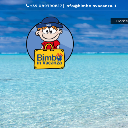
+39 089790817 | info@bimboinvacanza.it
Home