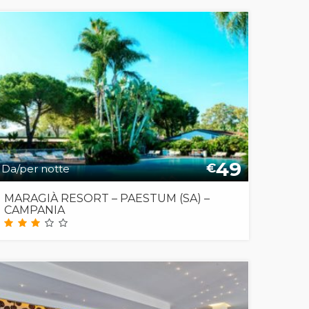
49
€
Da/per notte
MARAGIÀ RESORT – PAESTUM (SA) –
CAMPANIA