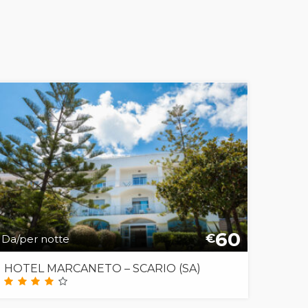
60
€
Da/per notte
HOTEL MARCANETO – SCARIO (SA)