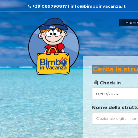
+39 089790817 | info@bimboinvacanza.it
Home
Cerca la str
Check in
Nome della strutt