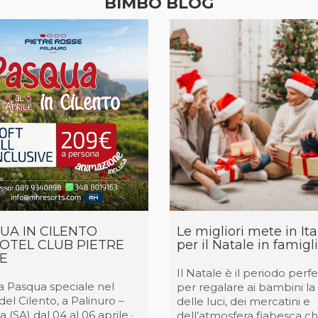
BIMBO BLOG
UA IN CILENTO
Le migliori mete in Ita
HOTEL CLUB PIETRE
per il Natale in famigl
E
Il Natale è il periodo perf
na Pasqua speciale nel
per regalare ai bambini l
del Cilento, a Palinuro –
delle luci, dei mercatini e
 (SA) dal 04 al 06 aprile ·
dell’atmosfera fiabesca ch