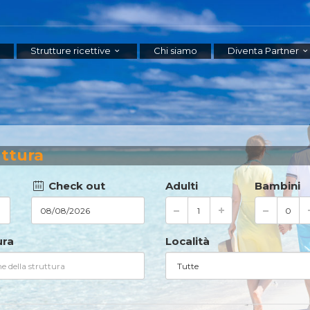
Strutture ricettive
Chi siamo
Diventa Partner
uttura
Check out
Adulti
Bambini
ura
Località