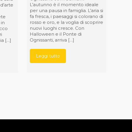
L’autunno è il momento ideale
à d’arte
per una pausa in famiglia. L’aria si
l
fa fresca, i paesaggi si colorano di
ete
rosso e oro, e la voglia di scoprire
 in
nuovi luoghi cresce. Con
Ecco
Halloween e il Ponte di
i
Ognissanti, arriva […]
ia […]
Leggi tutto