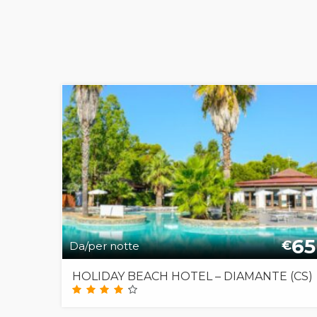
65
€
Da/per notte
HOLIDAY BEACH HOTEL – DIAMANTE (CS)