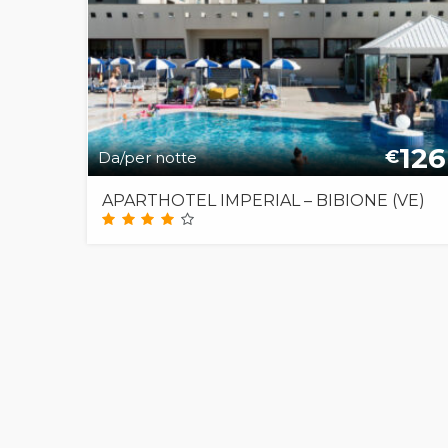
126
€
Da/per notte
APARTHOTEL IMPERIAL – BIBIONE (VE)