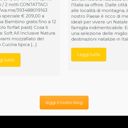
ni / 2 notti CONTATTACI
l’Italia sa offrire. Dalle citt
//wa.me/393488019163
alle località di montagna, i
a speciale € 209,00 a
nostro Paese è ricco di m
a Bambino gratis fino a 12
ideali per vivere un Natale
olo forfait pasti) Cosa ti
famiglia indimenticabile. 
: Soft All Inclusive Natura
una selezione delle miglior
rami mozzafiato del
destinazioni natalizie in Ital
 Cucina tipica […]
Leggi tutto
i tutto
leggi il nostro blog