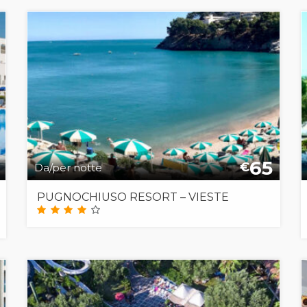
65
€
Da/per notte
PUGNOCHIUSO RESORT – VIESTE