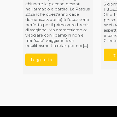
chiudere le giacche pesanti
3 gior
nell’armadio e partire. La Pasqua
https:
2026 (che quest’anno cade
Offert
domenica 5 aprile) è l’occasione
person
perfetta per il primo vero break
anni (s
di stagione. Ma ammettiamolo:
aspetta
viaggiare con i bambini non è
e pano
mai “solo” viaggiare. È un
Cilento
equilibrismo tra relax per noi […]
Legg
Leggi tutto