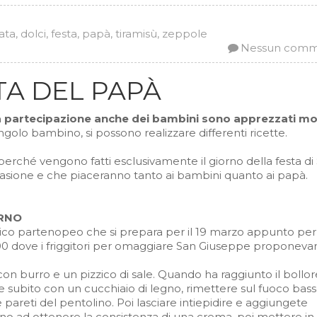
ata
,
dolci
,
festa
,
papà
,
tiramisù
,
zeppole
Nessun com
TA DEL PAPÀ
 la partecipazione anche dei bambini sono apprezzati mo
ngolo bambino, si possono realizzare differenti ricette.
perché vengono fatti esclusivamente il giorno della festa di
ccasione e che piaceranno tanto ai bambini quanto ai papà.
ORNO
ico partenopeo che si prepara per il 19 marzo appunto per
‘700 dove i friggitori per omaggiare San Giuseppe proponeva
con burro e un pizzico di sale. Quando ha raggiunto il bollor
 subito con un cucchiaio di legno, rimettere sul fuoco bas
 pareti del pentolino. Poi lasciare intiepidire e aggiungete
ino ad ottenere la consistenza di una crema, poi mettere in