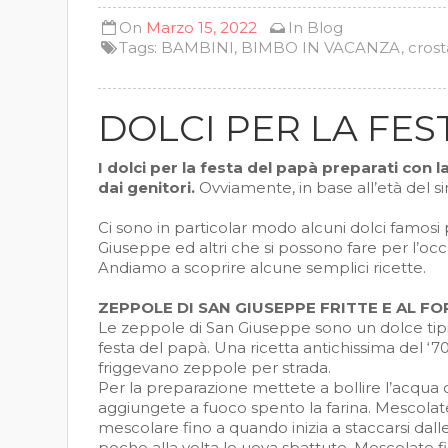
On
Marzo 15, 2022
In
Blog
Tags:
BAMBINI
,
BIMBO IN VACANZA
,
crost
DOLCI PER LA FES
I dolci per la festa del papà preparati con
dai genitori.
Ovviamente, in base all’età del si
Ci sono in particolar modo alcuni dolci famosi 
Giuseppe ed altri che si possono fare per l’o
Andiamo a scoprire alcune semplici ricette.
ZEPPOLE DI SAN GIUSEPPE FRITTE E AL F
Le zeppole di San Giuseppe sono un dolce tip
festa del papà. Una ricetta antichissima del 
friggevano zeppole per strada.
Per la preparazione mettete a bollire l’acqua 
aggiungete a fuoco spento la farina. Mescolate
mescolare fino a quando inizia a staccarsi dalle
poche alla volta le uova sbattute. Mescolate f