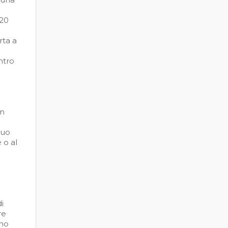
 20
0
rta a
ntro
un
tuo
 o al
di
re
rno