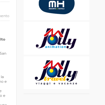
mento
lto
 San
 la
no e
e
so e
 una