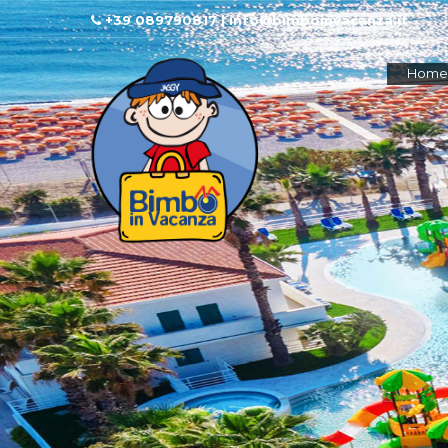
+39 089790817 | info@bimboinvacanza.it
Home