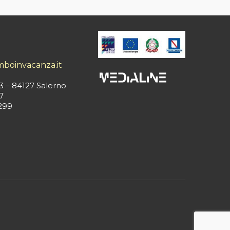
mboinvacanza.it
3 – 84127 Salerno
7
299