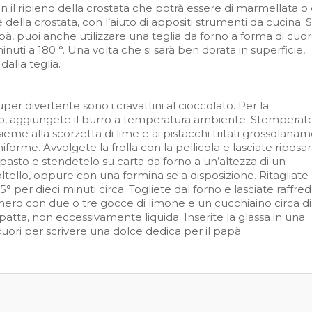
on il ripieno della crostata che potrà essere di marmellata o 
he della crostata, con l’aiuto di appositi strumenti da cucina. 
apà, puoi anche utilizzare una teglia da forno a forma di cuor
nuti a 180 °. Una volta che si sarà ben dorata in superficie,
dalla teglia.
er divertente sono i cravattini al cioccolato. Per la
o, aggiungete il burro a temperatura ambiente. Stemperat
ieme alla scorzetta di lime e ai pistacchi tritati grossolana
forme. Avvolgete la frolla con la pellicola e lasciate riposar
asto e stendetelo su carta da forno a un’altezza di un
coltello, oppure con una formina se a disposizione. Ritagliate
5° per dieci minuti circa. Togliete dal forno e lasciate raffre
hero con due o tre gocce di limone e un cucchiaino circa di
ta, non eccessivamente liquida. Inserite la glassa in una
i cuori per scrivere una dolce dedica per il papà.