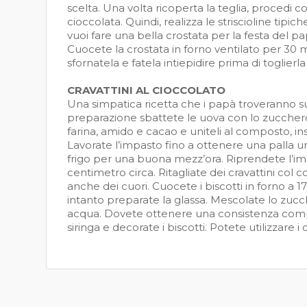
scelta. Una volta ricoperta la teglia, procedi c
cioccolata. Quindi, realizza le striscioline tipic
vuoi fare una bella crostata per la festa del p
Cuocete la crostata in forno ventilato per 30 mi
sfornatela e fatela intiepidire prima di toglierla 
CRAVATTINI AL CIOCCOLATO
Una simpatica ricetta che i papà troveranno sup
preparazione sbattete le uova con lo zuccher
farina, amido e cacao e uniteli al composto, ins
Lavorate l’impasto fino a ottenere una palla uni
frigo per una buona mezz’ora. Riprendete l’imp
centimetro circa. Ritagliate dei cravattini col 
anche dei cuori. Cuocete i biscotti in forno a 17
intanto preparate la glassa. Mescolate lo zucc
acqua. Dovete ottenere una consistenza compat
siringa e decorate i biscotti. Potete utilizzare 