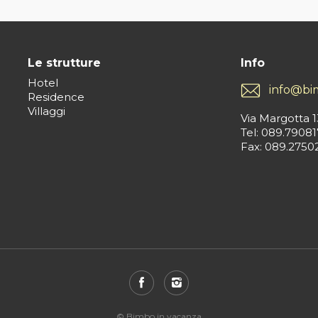
Le strutture
Info
Hotel
info@bi
Residence
Villaggi
Via Margotta 1
Tel: 089.79081
Fax: 089.2750
© Bimbo in vacanza