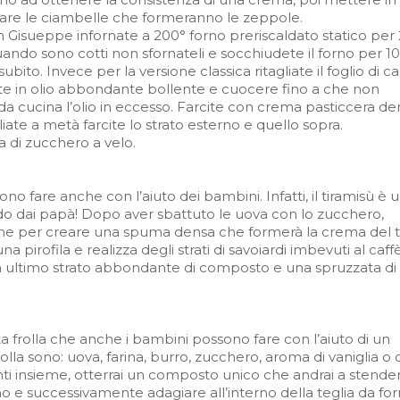
zare le ciambelle che formeranno le zeppole.
n Gisueppe infornate a 200° forno preriscaldato statico per
ando sono cotti non sfornateli e socchiudete il forno per 1
subito. Invece per la versione classica ritagliate il foglio di ca
te in olio abbondante bollente e cuocere fino a che non
da cucina l’olio in eccesso. Farcite con crema pasticcera de
gliate a metà farcite lo strato esterno e quello sopra.
di zucchero a velo.
sono fare anche con l’aiuto dei bambini. Infatti, il tiramisù è 
odo dai papà! Dopo aver sbattuto le uova con lo zucchero,
ne per creare una spuma densa che formerà la crema del 
 pirofila e realizza degli strati di savoiardi imbevuti al caffè
un ultimo strato abbondante di composto e una spruzzata di
a frolla che anche i bambini possono fare con l’aiuto di un
olla sono: uova, farina, burro, zucchero, aroma di vaniglia o 
nti insieme, otterrai un composto unico che andrai a stende
no e successivamente adagiare all’interno della teglia da fo