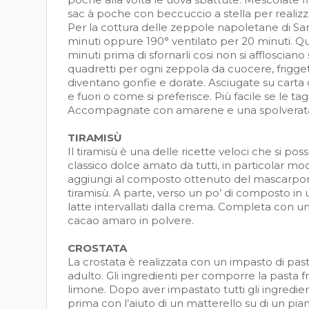
sac à poche con beccuccio a stella per realiz
Per la cottura delle zeppole napoletane di Sa
minuti oppure 190° ventilato per 20 minuti. Qu
minuti prima di sfornarli cosi non si afflosciano 
quadretti per ogni zeppola da cuocere, frigge
diventano gonfie e dorate. Asciugate su carta 
e fuori o come si preferisce. Più facile se le ta
Accompagnate con amarene e una spolverata 
TIRAMISÙ
Il tiramisù è una delle ricette veloci che si pos
classico dolce amato da tutti, in particolar m
aggiungi al composto ottenuto del mascarpo
tiramisù. A parte, verso un po’ di composto in una
latte intervallati dalla crema. Completa con 
cacao amaro in polvere.
CROSTATA
La crostata è realizzata con un impasto di past
adulto. Gli ingredienti per comporre la pasta fr
limone. Dopo aver impastato tutti gli ingredie
prima con l’aiuto di un matterello su di un pia