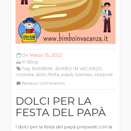
On
Marzo 15, 2022
In
Blog
Tag:
BAMBINI
,
BIMBO IN VACANZA
,
crostata
,
dolci
,
festa
,
papà
,
tiramisù
,
zeppole
Nessun commento
DOLCI PER LA
FESTA DEL PAPÀ
I dolci per la festa del papà preparati con la