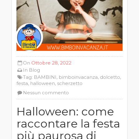
On
Ottobre 28, 2022
In
Blog
Tag:
BAMBINI
,
bimboinvacanza
,
dolcetto
,
festa
,
halloween
,
scherzetto
Nessun commento
Halloween: come
raccontare la festa
più paurosa di