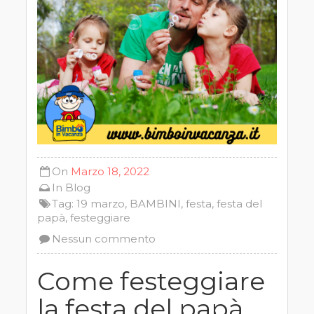
On
Marzo 18, 2022
In
Blog
Tag:
19 marzo
,
BAMBINI
,
festa
,
festa del
papà
,
festeggiare
Nessun commento
Come festeggiare
la festa del papà