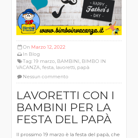
On
Marzo 12, 2022
In
Blog
Tag:
19 marzo
,
BAMBINI
,
BIMBO IN
VACANZA
,
festa
,
lavoretti
,
papà
Nessun commento
LAVORETTI CON I
BAMBINI PER LA
FESTA DEL PAPÀ
Il prossimo 19 marzo è la festa del papà, che