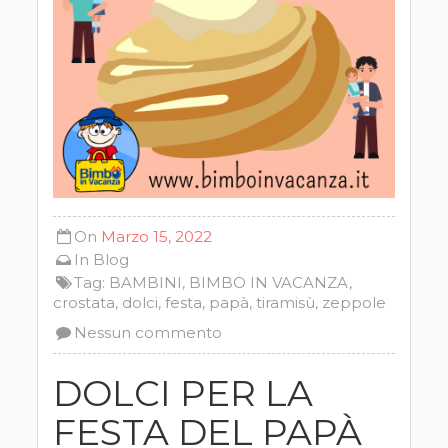
On
Marzo 15, 2022
In
Blog
Tag:
BAMBINI
,
BIMBO IN VACANZA
,
crostata
,
dolci
,
festa
,
papà
,
tiramisù
,
zeppole
Nessun commento
DOLCI PER LA
FESTA DEL PAPÀ