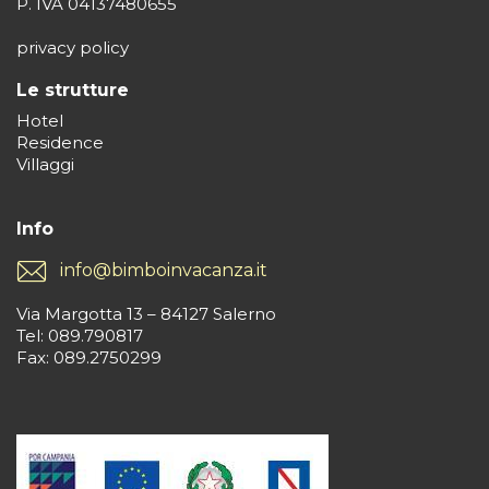
P. IVA 04137480655
privacy policy
Le strutture
Hotel
Residence
Villaggi
Info
info@bimboinvacanza.it
Via Margotta 13 – 84127 Salerno
Tel: 089.790817
Fax: 089.2750299