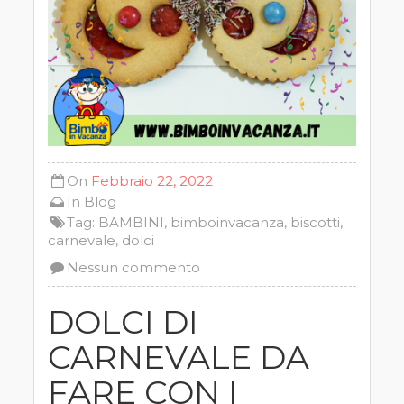
On
Febbraio 22, 2022
In
Blog
Tag:
BAMBINI
,
bimboinvacanza
,
biscotti
,
carnevale
,
dolci
Nessun commento
DOLCI DI
CARNEVALE DA
FARE CON I