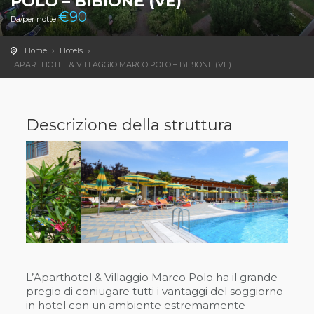
POLO – BIBIONE (VE)
€
90
Da/per notte
Home
Hotels
APARTHOTEL & VILLAGGIO MARCO POLO – BIBIONE (VE)
Descrizione della struttura
L’Aparthotel & Villaggio Marco Polo ha il grande
pregio di coniugare tutti i vantaggi del soggiorno
in hotel con un ambiente estremamente