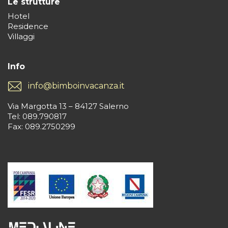
Le strutture
Hotel
Residence
Villaggi
Info
info@bimboinvacanza.it
Via Margotta 13 – 84127 Salerno
Tel: 089.790817
Fax: 089.2750299