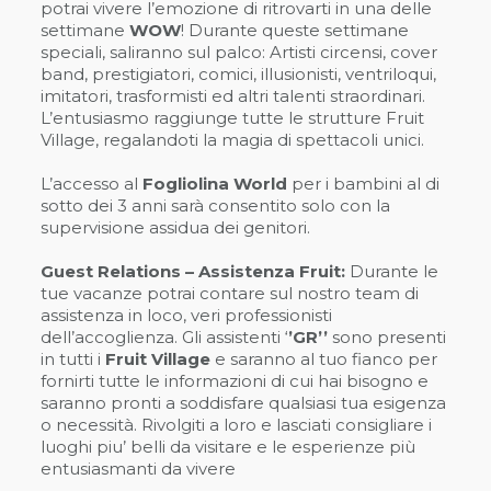
potrai vivere l’emozione di ritrovarti in una delle
settimane
WOW
! Durante queste settimane
speciali, saliranno sul palco: Artisti circensi, cover
band, prestigiatori, comici, illusionisti, ventriloqui,
imitatori, trasformisti ed altri talenti straordinari.
L’entusiasmo raggiunge tutte le strutture Fruit
Village, regalandoti la magia di spettacoli unici.
L’accesso al
Fogliolina World
per i bambini al di
sotto dei 3 anni sarà consentito solo con la
supervisione assidua dei genitori.
Guest Relations – Assistenza Fruit:
Durante le
tue vacanze potrai contare sul nostro team di
assistenza in loco, veri professionisti
dell’accoglienza. Gli assistenti ‘
’GR’’
sono presenti
in tutti i
Fruit Village
e saranno al tuo fianco per
fornirti tutte le informazioni di cui hai bisogno e
saranno pronti a soddisfare qualsiasi tua esigenza
o necessità. Rivolgiti a loro e lasciati consigliare i
luoghi piu’ belli da visitare e le esperienze più
entusiasmanti da vivere