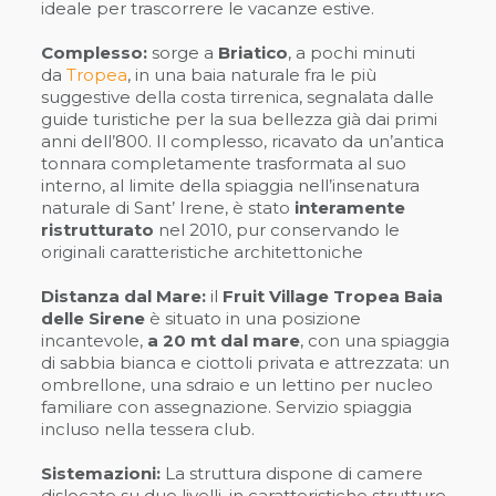
ideale per trascorrere le vacanze estive.
Complesso:
sorge a
Briatico
, a pochi minuti
da
Tropea
, in una baia naturale fra le più
suggestive della costa tirrenica, segnalata dalle
guide turistiche per la sua bellezza già dai primi
anni dell’800. Il complesso, ricavato da un’antica
tonnara completamente trasformata al suo
interno, al limite della spiaggia nell’insenatura
naturale di Sant’ Irene, è stato
interamente
ristrutturato
nel 2010, pur conservando le
originali caratteristiche architettoniche
Distanza dal Mare:
il
Fruit Village Tropea Baia
delle Sirene
è situato in una posizione
incantevole,
a 20 mt dal mare
, con una spiaggia
di sabbia bianca e ciottoli privata e attrezzata: un
ombrellone, una sdraio e un lettino per nucleo
familiare con assegnazione. Servizio spiaggia
incluso nella tessera club.
Sistemazioni:
La struttura dispone di camere
dislocate su due livelli, in caratteristiche strutture