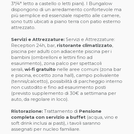
3°/4° letto a castello o letti piani). I Bungalow
dispongono di un arredamento confortevole ma
più semplice ed essenziale rispetto alle camere,
sono tutti ubicati a piano terra con patio esterno
attrezzato.
Servizi e Attrezzature:
Servizi e Attrezzature:
Reception 24h, bar,
ristorante climatizzato
,
piscina per adulti con adiacente piscina per i
bambini (ombrelloni e lettini fino ad
esaurimento), zona palco per spettacoli
serali,
wi-fi gratuito
nelle aree comuni (zona bar
e piscina, eccetto zona hall), campo polivalente
(tennis/calcetto), possibilità di parcheggio interno
non custodito e fino ad esaurimento posti
(previsto supplemento di 30€ a settimana per
auto, da regolare in loco).
Ristorazione:
Trattamento di
Pensione
completa con servizio a buffet
(acqua, vino e
soft drink inclusi ai pasti), i tavoli saranno
assegnati per nucleo familiare.