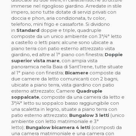
immerse nel rigoglioso giardino. Arredate in stile
impero, sono tutte dotate di servizi privati con
doccia e phon, aria condizionata, tv color,
telefono, mini frigo e cassaforte. Si dividono
in
Standard
doppie e triple, quadruple
composte da un unico ambiente con 3°/4° letto
a castello o letti piani; alcune sono ubicate a
piano terra con patio esterno attrezzato vista
giardino, ed altre al 1° piano con finestra;
Doppie
superior vista mare
, con ampia vista
panoramica nella Baia di Sant’Irene, tutte situate
al 1° piano con finestra;
Bicamere
composte da
due camere da letto comunicanti con 2 bagni,
ubicate a piano terra, vista giardino con patio
esterno attrezzato; Camere
Quadruple
soppalcate
, composte da una camera da letto e
3°/4° letto su soppalco basso raggiungibile con
una scaletta in legno, situate a piano terra con
patio esterno attrezzato;
Bungalow 3 letti
(unico
ambiente con letto matrimoniale e 3°
letto);
Bungalow bicamera 4 letti
(composti da
una camera matrimoniale e una camera con