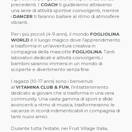
precedenti. I
COACH
ti guideranno attraverso
una serie di attività sportive coinvolgenti, mentre
i
DANCER
ti faranno ballare al ritmo di atmosfere
vibranti.
Per i più piccoli (4-9 anni), il mondo
FOGLIOLINA
WORLD
è il luogo magico dove l’apprendimento
si trasforma in un’avventura creativa in
compagnia della mascotte
FOGLIOLINA
. Tanti
laboratori dedicati e attività coinvolgenti, i
bambini saranno immersi in un mondo di
scoperte e divertimento senza ﬁne.
I ragazzi (10-17 anni) sono i benvenuti
al
VITAMINA CLUB & FUN
, l’intrattenimento
dedicato ai giovani che si trasforma in una vera
community. Una vasta gamma di sport e sﬁde
avvincenti a ritmo di musica, trasformeranno le
vacanze in ricordi indimenticabili in compagnia di
tanti nuovi amici.
Durante tutta l’estate, nei Fruit Village Italia,