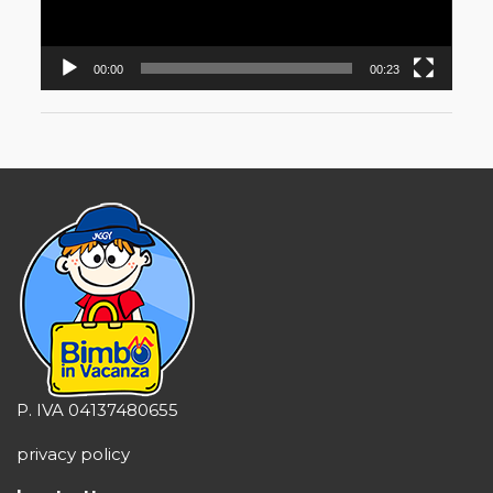
00:00
00:23
P. IVA 04137480655
privacy policy