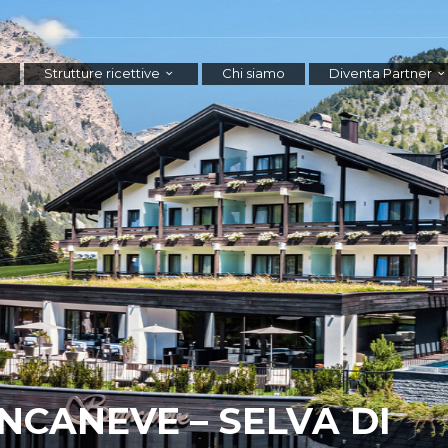
Strutture ricettive
Chi siamo
Diventa Partner
NCANEVE – SELVA DI