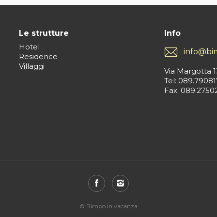
Le strutture
Info
Hotel
info@bi
Residence
Villaggi
Via Margotta 1
Tel: 089.79081
Fax: 089.2750
© Bimbo in vacanza