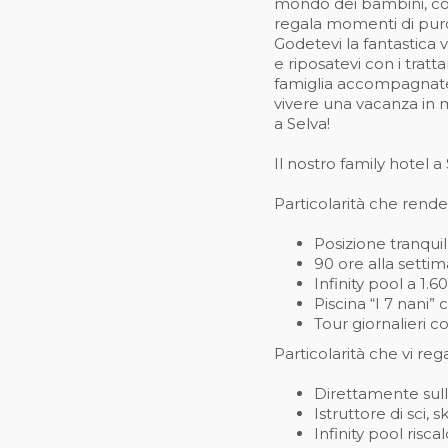
mondo dei bambini, con
regala momenti di pur
Godetevi la fantastica v
e riposatevi con i tratta
famiglia accompagnate 
vivere una vacanza in m
a Selva!
Il nostro family hotel a
Particolarità che rende
Posizione tranqui
90 ore alla settim
Infinity pool a 1.6
Piscina “I 7 nani” 
Tour giornalieri c
Particolarità che vi re
Direttamente sull
Istruttore di sci, 
Infinity pool risca