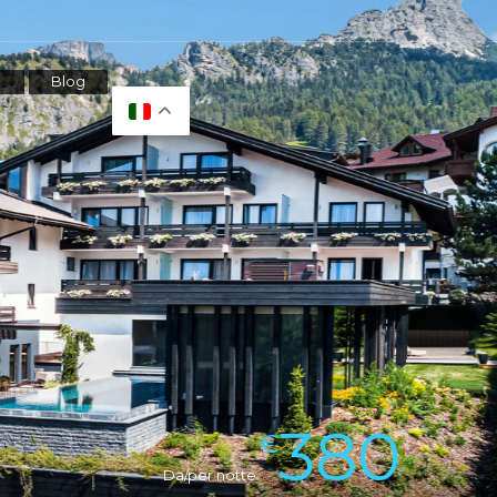
Blog
380
€
Da/per notte