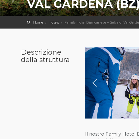
VAL GARDENA (BZ
Home
Hotels
Family Hotel Biancaneve – Selva di Val Gard
Descrizione
della struttura
Il nostro Family Hotel 