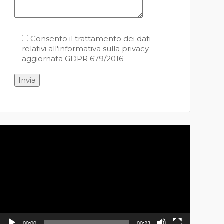
Consento il trattamento dei dati
relativi all'informativa sulla privacy
aggiornata GDPR 679/2016
Video
Player
00:00
00:23