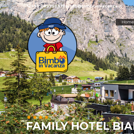
+39 089790817 | info@bimboinvacanza.it
Home
FAMILY HOTEL BIA