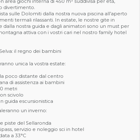
 area giochi interna di 450 m² suddivisa per età,
o divertimento.
ista sulle Dolomiti dalla nostra nuova piscina all’aperto
menti termali rilassanti. In estate, le nostre gite in
dalla nostra guida e dagli animatori sono un must per
ontagna attiva con i vostri cari nel nostro family hotel
 Selva: il regno dei bambini
ranno unica la vostra estate:
lla poco distante dal centro
ana di assistenza ai bambini
00 metri
con scivolo
on guida escursionistica
galeranno un inverno:
e piste del Sellaronda
skipass, servizio e noleggio sci in hotel
ldata a 33°C