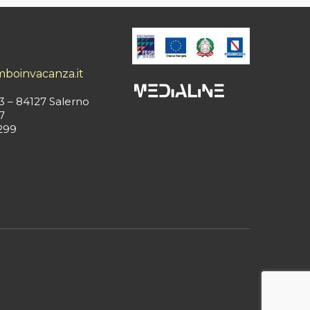
mboinvacanza.it
3 – 84127 Salerno
7
299