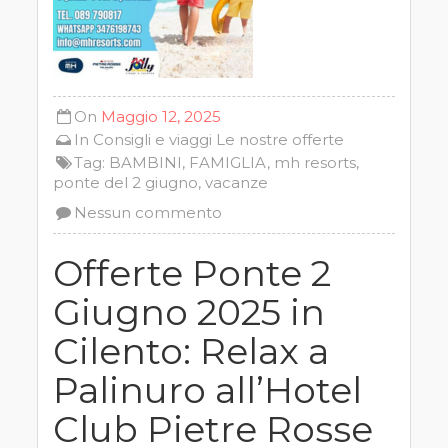
On
Maggio 12, 2025
In
Consigli e viaggi
Le nostre offerte
Tag:
BAMBINI
,
FAMIGLIA
,
mh resorts
,
ponte del 2 giugno
,
vacanze
Nessun commento
Offerte Ponte 2
Giugno 2025 in
Cilento: Relax a
Palinuro all’Hotel
Club Pietre Rosse