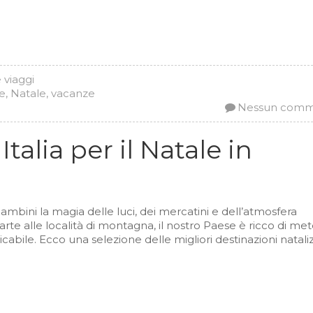
e viaggi
le
,
Natale
,
vacanze
Nessun com
talia per il Natale in
bambini la magia delle luci, dei mercatini e dell’atmosfera
 d’arte alle località di montagna, il nostro Paese è ricco di me
icabile. Ecco una selezione delle migliori destinazioni nataliz