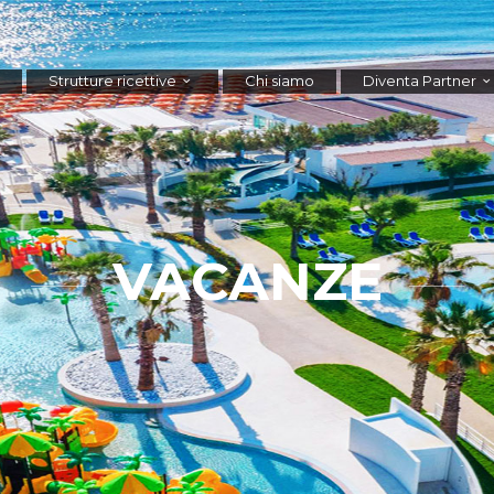
Strutture ricettive
Chi siamo
Diventa Partner
VACANZE