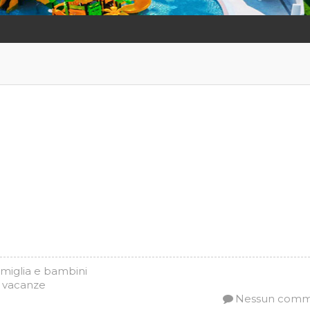
amiglia e bambini
,
vacanze
Nessun com