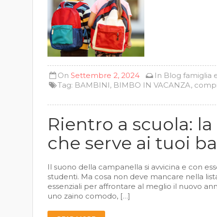
On
Settembre 2, 2024
In
Blog
famiglia
Tag:
BAMBINI
,
BIMBO IN VACANZA
,
compi
Rientro a scuola: la
che serve ai tuoi b
Il suono della campanella si avvicina e con esso
studenti. Ma cosa non deve mancare nella lista
essenziali per affrontare al meglio il nuovo ann
uno zaino comodo, […]