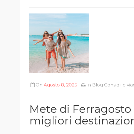
On
Agosto 8, 2025
In
Blog
Consigli e via
Mete di Ferragosto 
migliori destinazion