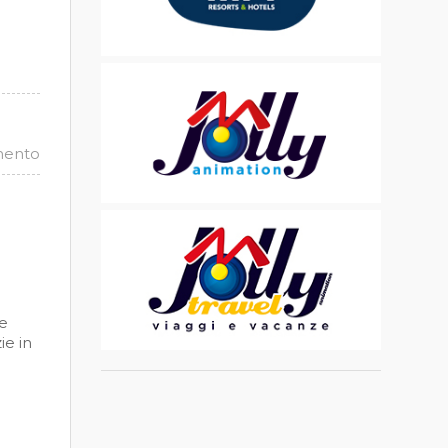
mento
te
ie in