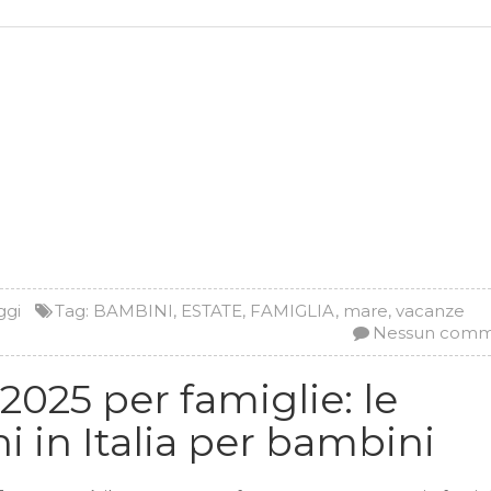
ggi
Tag:
BAMBINI
,
ESTATE
,
FAMIGLIA
,
mare
,
vacanze
Nessun com
2025 per famiglie: le
i in Italia per bambini