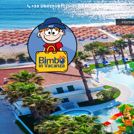
+39 089790817 | info@bimboinvacanza.it
Home