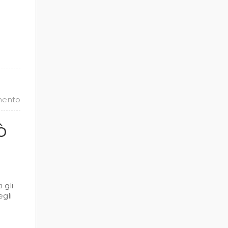
mento
ò
 gli
egli