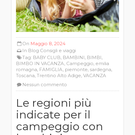
On
Maggio 8, 2024
In
Blog
Consigli e viaggi
Tag:
BABY CLUB
,
BAMBINI
,
BIMBI
,
BIMBO IN VACANZA
,
Campeggio
,
emilia
romagna
,
FAMIGLIA
,
piemonte
,
sardegna
,
Toscana
,
Trentino Alto Adige
,
VACANZA
Nessun commento
Le regioni più
indicate per il
campeggio con