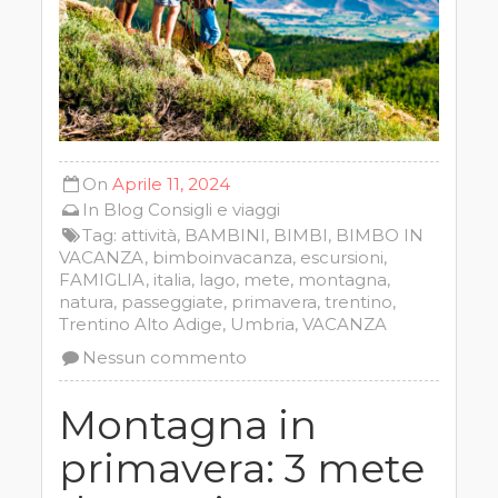
On
Aprile 11, 2024
In
Blog
Consigli e viaggi
Tag:
attività
,
BAMBINI
,
BIMBI
,
BIMBO IN
VACANZA
,
bimboinvacanza
,
escursioni
,
FAMIGLIA
,
italia
,
lago
,
mete
,
montagna
,
natura
,
passeggiate
,
primavera
,
trentino
,
Trentino Alto Adige
,
Umbria
,
VACANZA
Nessun commento
Montagna in
primavera: 3 mete