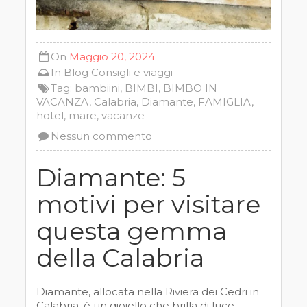
On
Maggio 20, 2024
In
Blog
Consigli e viaggi
Tag:
bambiini
,
BIMBI
,
BIMBO IN
VACANZA
,
Calabria
,
Diamante
,
FAMIGLIA
,
hotel
,
mare
,
vacanze
Nessun commento
Diamante: 5
motivi per visitare
questa gemma
della Calabria
Diamante, allocata nella Riviera dei Cedri in
Calabria, è un gioiello che brilla di luce