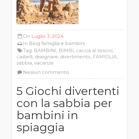
On
Luglio 3, 2024
In
Blog
famiglia e bambini
Tag:
BAMBINI
,
BIMBI
,
caccia al tesoro
,
castelli
,
disegnare
,
divertimento
,
FAMIGLIA
,
sabbia
,
vacanze
Nessun commento
5 Giochi divertenti
con la sabbia per
bambini in
spiaggia