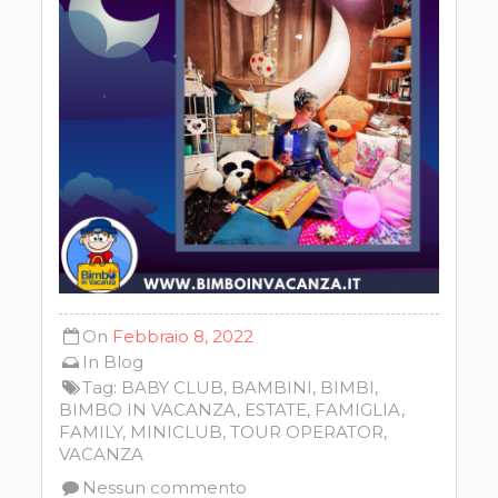
On
Febbraio 8, 2022
In
Blog
Tag:
BABY CLUB
,
BAMBINI
,
BIMBI
,
BIMBO IN VACANZA
,
ESTATE
,
FAMIGLIA
,
FAMILY
,
MINICLUB
,
TOUR OPERATOR
,
VACANZA
Nessun commento