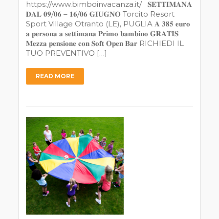
https://www.bimboinvacanza.it/ 𝐒𝐄𝐓𝐓𝐈𝐌𝐀𝐍𝐀
𝐃𝐀𝐋 𝟎𝟗/𝟎𝟔 – 𝟏𝟔/𝟎𝟔 𝐆𝐈𝐔𝐆𝐍𝐎 Torcito Resort
Sport Village Otranto (LE), PUGLIA 𝐀 𝟑𝟖𝟓 𝐞𝐮𝐫𝐨
𝐚 𝐩𝐞𝐫𝐬𝐨𝐧𝐚 𝐚 𝐬𝐞𝐭𝐭𝐢𝐦𝐚𝐧𝐚 𝐏𝐫𝐢𝐦𝐨 𝐛𝐚𝐦𝐛𝐢𝐧𝐨 𝐆𝐑𝐀𝐓𝐈𝐒
𝐌𝐞𝐳𝐳𝐚 𝐩𝐞𝐧𝐬𝐢𝐨𝐧𝐞 𝐜𝐨𝐧 𝐒𝐨𝐟𝐭 𝐎𝐩𝐞𝐧 𝐁𝐚𝐫 RICHIEDI IL
TUO PREVENTIVO […]
READ MORE