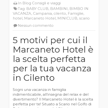
In
Blog
Consigli e viaggi
Tag:
BABY CLUB
,
BAMBINI
,
BIMBO IN
VACANZA
,
Campania
,
cilento
,
Famiglie
,
hotel
,
Marcaneto Hotel
,
MINICLUB
,
scario
Nessun commento
5 motivi per cui il
Marcaneto Hotel è
la scelta perfetta
per la tua vacanza
in Cilento
Sogni una vacanza in famiglia
indimenticabile, all’insegna del relax e del
divertimento? Il Marcaneto Hotel è la scelta
perfetta per te! Situato a Scario nel Golfo di