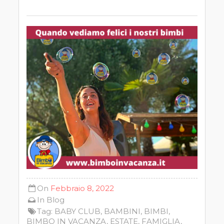
On
Febbraio 8, 2022
In
Blog
Tag:
BABY CLUB
,
BAMBINI
,
BIMBI
,
BIMBO IN VACANZA
,
ESTATE
,
FAMIGLIA
,