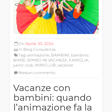
On
Aprile 30, 2024
In
Blog
Consulenza
Tag:
animazione
,
BAMBINI
,
bambino
,
BIMBI
,
BIMBO IN VACANZA
,
FAMIGLIA
,
juionr club
,
MINICLUB
,
vacanze
Nessun commento
Vacanze con
bambini: quando
l’animazione fa la