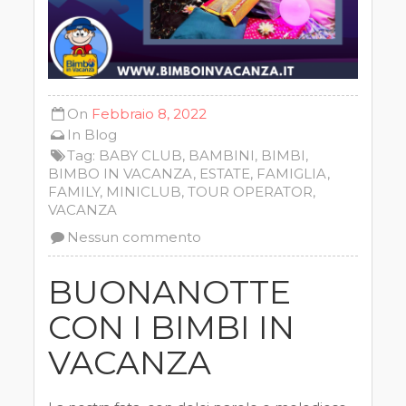
On
Febbraio 8, 2022
In
Blog
Tag:
BABY CLUB
,
BAMBINI
,
BIMBI
,
BIMBO IN VACANZA
,
ESTATE
,
FAMIGLIA
,
FAMILY
,
MINICLUB
,
TOUR OPERATOR
,
VACANZA
Nessun commento
BUONANOTTE
CON I BIMBI IN
VACANZA