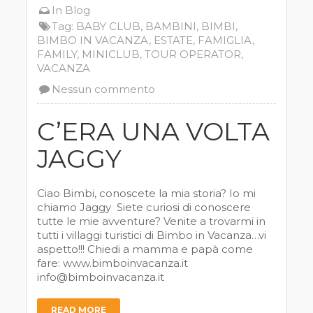
In
Blog
Tag:
BABY CLUB
,
BAMBINI
,
BIMBI
,
BIMBO IN VACANZA
,
ESTATE
,
FAMIGLIA
,
FAMILY
,
MINICLUB
,
TOUR OPERATOR
,
VACANZA
Nessun commento
C’ERA UNA VOLTA
JAGGY
Ciao Bimbi, conoscete la mia storia? Io mi
chiamo Jaggy Siete curiosi di conoscere
tutte le mie avventure? Venite a trovarmi in
tutti i villaggi turistici di Bimbo in Vacanza…vi
aspetto!!! Chiedi a mamma e papà come
fare: www.bimboinvacanza.it
info@bimboinvacanza.it
READ MORE