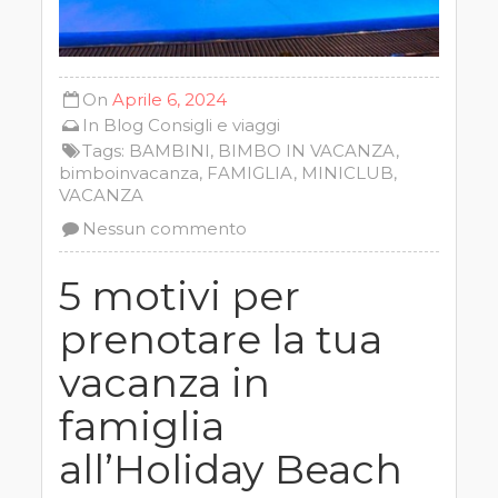
On
Aprile 6, 2024
In
Blog
Consigli e viaggi
Tags:
BAMBINI
,
BIMBO IN VACANZA
,
bimboinvacanza
,
FAMIGLIA
,
MINICLUB
,
VACANZA
Nessun commento
5 motivi per
prenotare la tua
vacanza in
famiglia
all’Holiday Beach