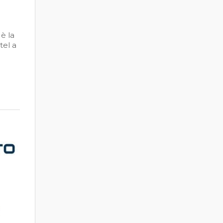
è la
tel a