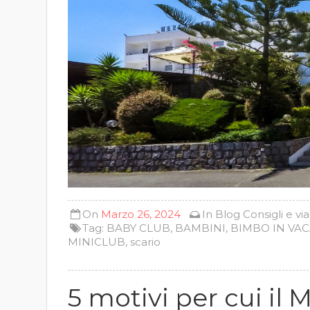
On
Marzo 26, 2024
In
Blog
Consigli e vi
Tag:
BABY CLUB
,
BAMBINI
,
BIMBO IN VA
MINICLUB
,
scario
5 motivi per cui il 