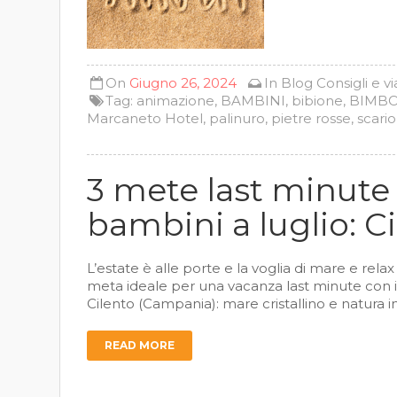
On
Giugno 26, 2024
In
Blog
Consigli e v
Tag:
animazione
,
BAMBINI
,
bibione
,
BIMBO
Marcaneto Hotel
,
palinuro
,
pietre rosse
,
scario
3 mete last minute
bambini a luglio: C
L’estate è alle porte e la voglia di mare e relax
meta ideale per una vacanza last minute con i vo
Cilento (Campania): mare cristallino e natura i
READ MORE