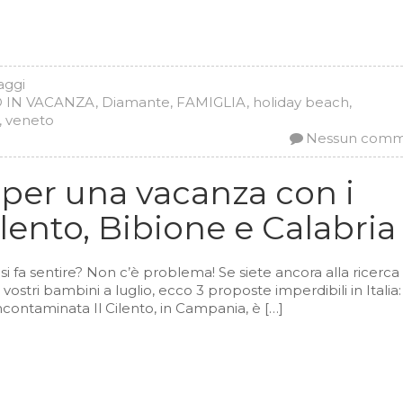
iaggi
 IN VACANZA
,
Diamante
,
FAMIGLIA
,
holiday beach
,
,
veneto
Nessun com
 per una vacanza con i
ilento, Bibione e Calabria
 si fa sentire? Non c’è problema! Se siete ancora alla ricerca
stri bambini a luglio, ecco 3 proposte imperdibili in Italia: 
ncontaminata Il Cilento, in Campania, è […]