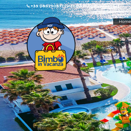
+39 089790817 | info@bimboinvacanza.it
Home