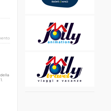
mento
 della
1.