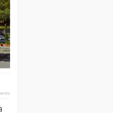
,
mento
a