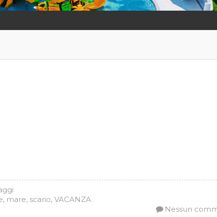
iaggi
e
,
mare
,
scario
,
VACANZA
Nessun com