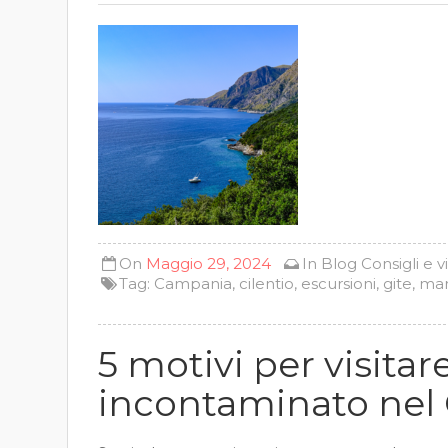
On
Maggio 29, 2024
In
Blog
Consigli e v
Tag:
Campania
,
cilentio
,
escursioni
,
gite
,
ma
5 motivi per visitar
incontaminato nel 