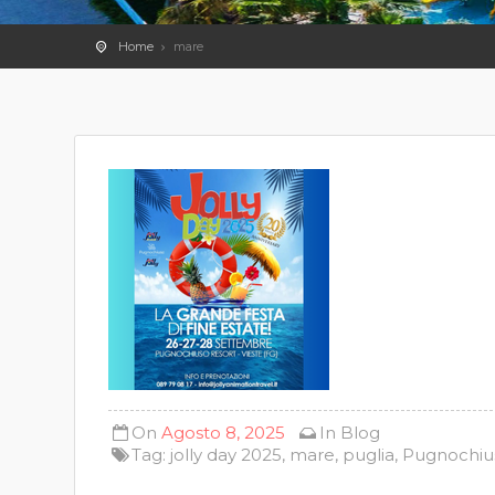
Home
mare
On
Agosto 8, 2025
In
Blog
Tag:
jolly day 2025
,
mare
,
puglia
,
Pugnochiu