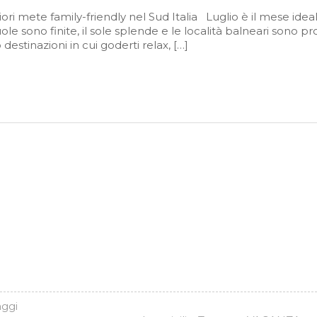
iori mete family-friendly nel Sud Italia Luglio è il mese idea
le sono finite, il sole splende e le località balneari sono p
destinazioni in cui goderti relax, […]
aggi