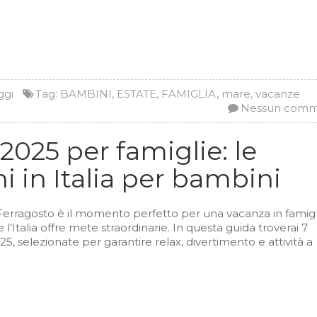
ggi
Tag:
BAMBINI
,
ESTATE
,
FAMIGLIA
,
mare
,
vacanze
Nessun com
2025 per famiglie: le
i in Italia per bambini
Ferragosto è il momento perfetto per una vacanza in famigli
e l’Italia offre mete straordinarie. In questa guida troverai 7
25, selezionate per garantire relax, divertimento e attività a