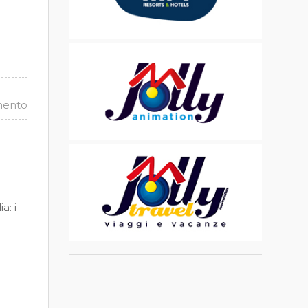
mento
a: i