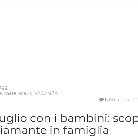
iaggi
e
,
mare
,
scario
,
VACANZA
Nessun com
uglio con i bambini: scop
Diamante in famiglia