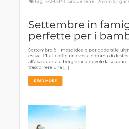
Tag:
BAMBINI
,
cinque terre
,
Dolomiti
,
liguri
Settembre in famigli
perfette per i bamb
Settembre è il mese ideale per godersi le ulti
estiva. L’Italia offre una vasta gamma di destin
all’aria aperta e borghi incantevoli da scoprir
trascorrere una […]
READ MORE