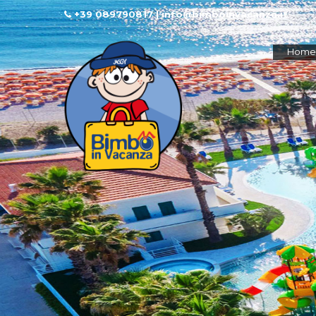
+39 089790817 | info@bimboinvacanza.it
Home