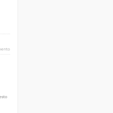
mento
esto