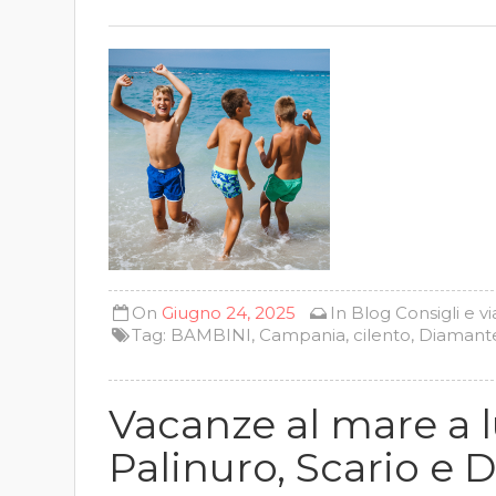
On
Giugno 24, 2025
In
Blog
Consigli e v
Tag:
BAMBINI
,
Campania
,
cilento
,
Diamant
Vacanze al mare a l
Palinuro, Scario e 