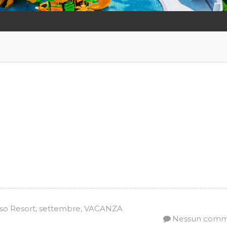
so Resort
,
settembre
,
VACANZA
Nessun com