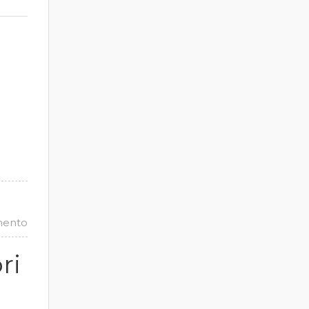
mento
ri