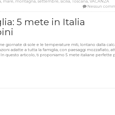
a
,
mare
,
montagna
,
settembre
,
sicilia
,
Toscana
,
VACANZA
Nessun com
a: 5 mete in Italia
ini
me giornate di sole e le temperature miti, lontano dalla calc
azioni adatte a tutta la famiglia, con paesaggi mozzafiato, att
e. In questo articolo, ti proponiamo 5 mete italiane perfette 