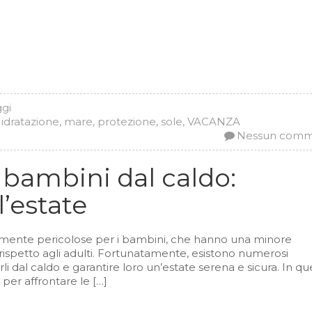
ggi
,
idratazione
,
mare
,
protezione
,
sole
,
VACANZA
Nessun com
bambini dal caldo:
l’estate
rmente pericolose per i bambini, che hanno una minore
rispetto agli adulti. Fortunatamente, esistono numerosi
 dal caldo e garantire loro un’estate serena e sicura. In qu
i per affrontare le […]