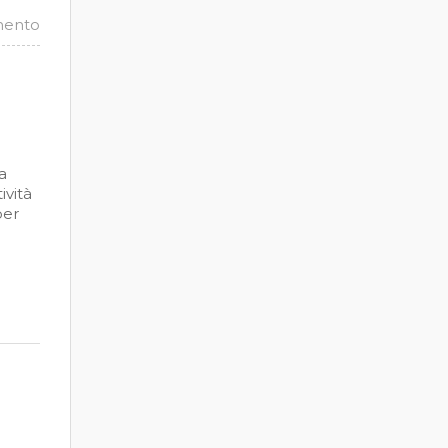
mento
a
ività
per