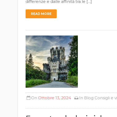
differenze e dalle affinità tra le […]
READ MORE
On
Ottobre 13, 2024
In
Blog
Consigli e v