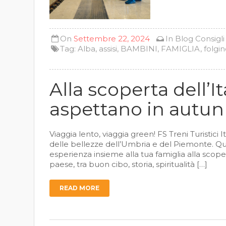
On
Settembre 22, 2024
In
Blog
Consigli
Tag:
Alba
,
assisi
,
BAMBINI
,
FAMIGLIA
,
folgi
Alla scoperta dell’It
aspettano in autu
Viaggia lento, viaggia green! FS Treni Turistici
delle bellezze dell’Umbria e del Piemonte. Qu
esperienza insieme alla tua famiglia alla scoper
paese, tra buon cibo, storia, spiritualità […]
READ MORE