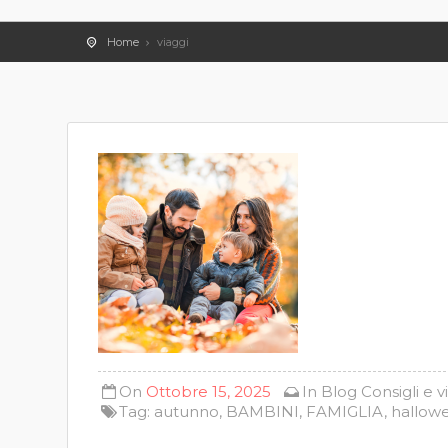
Home
viaggi
On
Ottobre 15, 2025
In
Blog
Consigli e v
Tag:
autunno
,
BAMBINI
,
FAMIGLIA
,
hallow