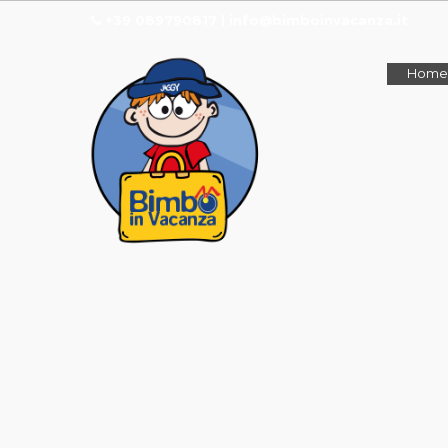
+39 089790817 | info@bimboinvacanza.it
Home