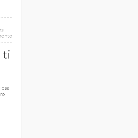
gi
mento
 ti
a
liosa
tro