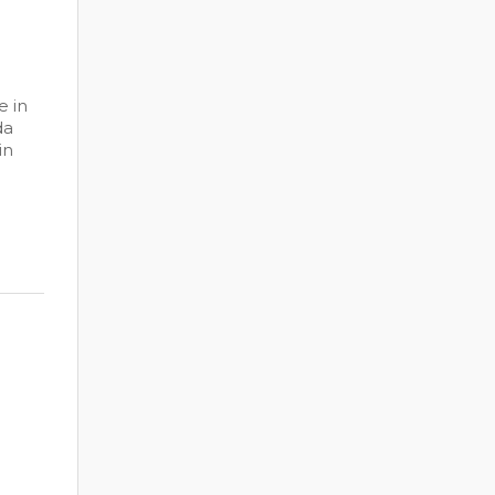
e in
da
in