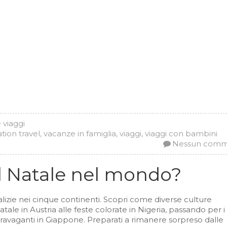
e viaggi
ation travel
,
vacanze in famiglia
,
viaggi
,
viaggi con bambini
Nessun com
il Natale nel mondo?
talizie nei cinque continenti. Scopri come diverse culture
atale in Austria alle feste colorate in Nigeria, passando per i
stravaganti in Giappone. Preparati a rimanere sorpreso dalle