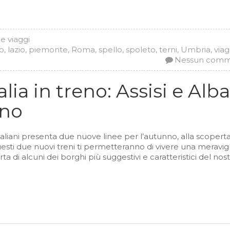
 e viaggi
no
,
lazio
,
piemonte
,
Roma
,
spello
,
spoleto
,
terni
,
Umbria
,
viag
Nessun com
alia in treno: Assisi e Alba
nno
 Italiani presenta due nuove linee per l’autunno, alla scopert
esti due nuovi treni ti permetteranno di vivere una meravig
ta di alcuni dei borghi più suggestivi e caratteristici del nos