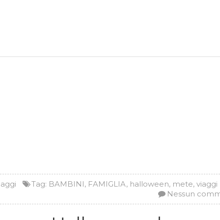
iaggi
Tag:
BAMBINI
,
FAMIGLIA
,
halloween
,
mete
,
viaggi
Nessun com