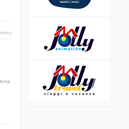
mento
toria