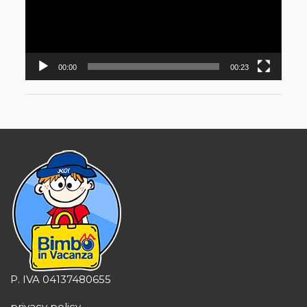
00:00
00:23
P. IVA 04137480655
privacy policy