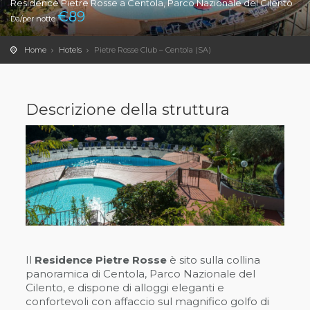
Residence Pietre Rosse a Centola, Parco Nazionale del Cilento
€
89
Da/per notte
Home
Hotels
Pietre Rosse Club – Centola (SA)
Descrizione della struttura
Il
Residence Pietre Rosse
è sito sulla collina
panoramica di Centola, Parco Nazionale del
Cilento, e dispone di alloggi eleganti e
confortevoli con affaccio sul magnifico golfo di