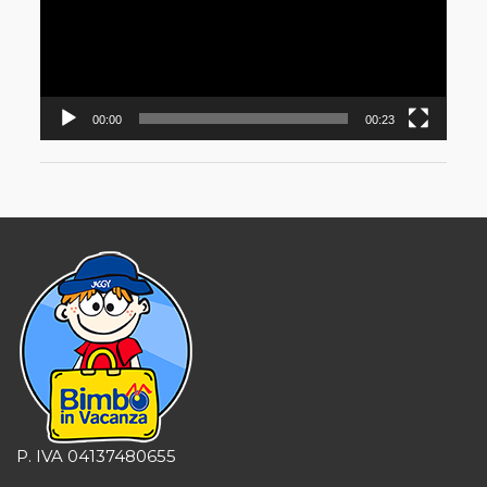
00:00
00:23
P. IVA 04137480655