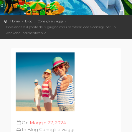
Home
Blog
Consigli e viaggi
Dove andare il ponte del 2 giugno con i bambini: idee e consigli per un
weekend indimenticabile
On
Maggio 27, 2024
In
Blog
Consigli e viaggi