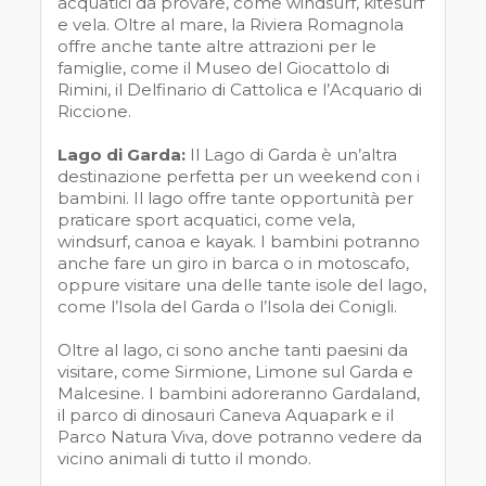
acquatici da provare, come windsurf, kitesurf
e vela. Oltre al mare, la Riviera Romagnola
offre anche tante altre attrazioni per le
famiglie, come il Museo del Giocattolo di
Rimini, il Delfinario di Cattolica e l’Acquario di
Riccione.
Lago di Garda:
Il Lago di Garda è un’altra
destinazione perfetta per un weekend con i
bambini. Il lago offre tante opportunità per
praticare sport acquatici, come vela,
windsurf, canoa e kayak. I bambini potranno
anche fare un giro in barca o in motoscafo,
oppure visitare una delle tante isole del lago,
come l’Isola del Garda o l’Isola dei Conigli.
Oltre al lago, ci sono anche tanti paesini da
visitare, come Sirmione, Limone sul Garda e
Malcesine. I bambini adoreranno Gardaland,
il parco di dinosauri Caneva Aquapark e il
Parco Natura Viva, dove potranno vedere da
vicino animali di tutto il mondo.