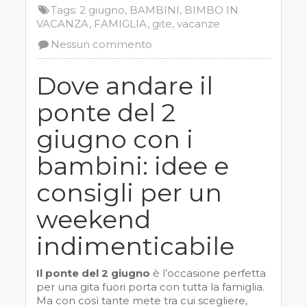
Tags:
2 giugno
,
BAMBINI
,
BIMBO IN
VACANZA
,
FAMIGLIA
,
gite
,
vacanze
Nessun commento
Dove andare il
ponte del 2
giugno con i
bambini: idee e
consigli per un
weekend
indimenticabile
Il ponte del 2 giugno
è l’occasione perfetta
per una gita fuori porta con tutta la famiglia.
Ma con così tante mete tra cui scegliere,