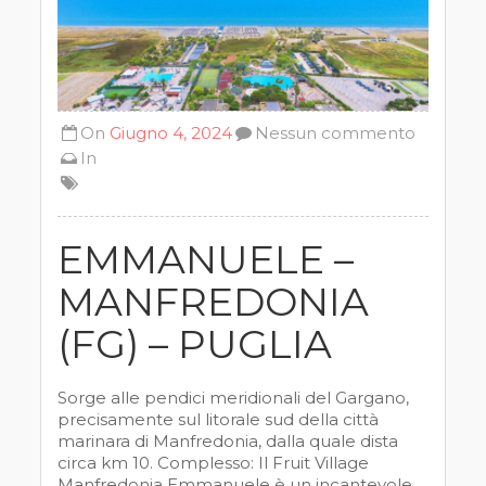
On
Giugno 4, 2024
Nessun commento
In
EMMANUELE –
MANFREDONIA
(FG) – PUGLIA
Sorge alle pendici meridionali del Gargano,
precisamente sul litorale sud della città
marinara di Manfredonia, dalla quale dista
circa km 10. Complesso: Il Fruit Village
Manfredonia Emmanuele è un incantevole