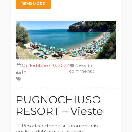
READ MORE
On
Febbraio 10, 2022
Nessun
commento
In
PUGNOCHIUSO
RESORT – Vieste
Il Resort si estende sul promontorio
pugliese del Gargano, all’interno