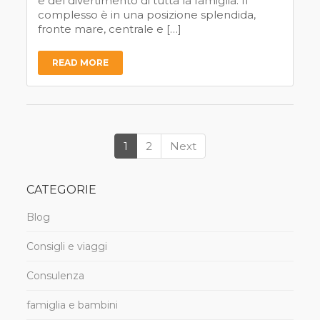
e del divertimento di tutta la famiglia. Il
complesso è in una posizione splendida,
fronte mare, centrale e […]
READ MORE
1
2
Next
CATEGORIE
Blog
Consigli e viaggi
Consulenza
famiglia e bambini