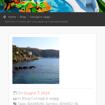
Home
Blog
Consigli e viaggi
Palinuro: 5 motivi per una vacanza indimenticabile
On
Giugno 7, 2024
In
Blog
Consigli e viaggi
Tags:
BAMBINI
,
bimbo
,
BIMBO IN