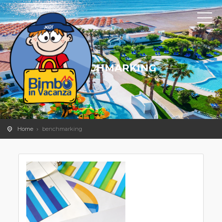
BENCHMARKING
Home
benchmarking