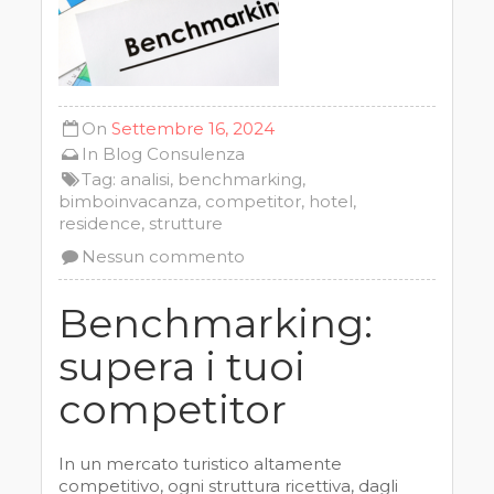
On
Settembre 16, 2024
In
Blog
Consulenza
Tag:
analisi
,
benchmarking
,
bimboinvacanza
,
competitor
,
hotel
,
residence
,
strutture
Nessun commento
Benchmarking:
supera i tuoi
competitor
In un mercato turistico altamente
competitivo, ogni struttura ricettiva, dagli