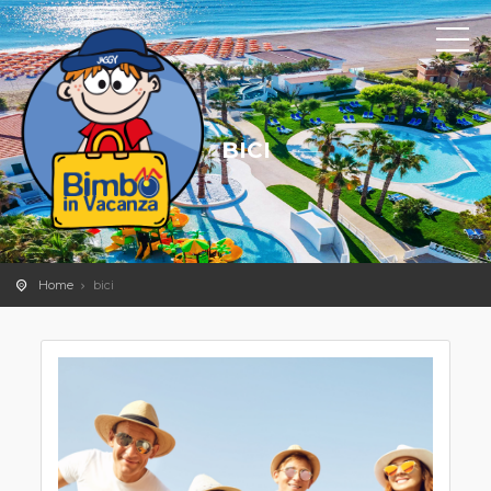
BICI
Home
bici