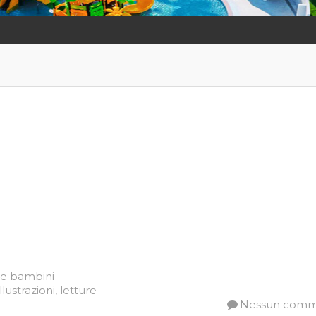
 e bambini
illustrazioni
,
letture
Nessun com