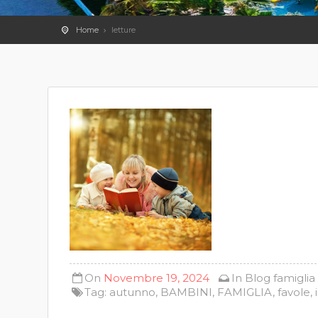
Home
letture
On
Novembre 19, 2024
In
Blog
famiglia
Tag:
autunno
,
BAMBINI
,
FAMIGLIA
,
favole
,