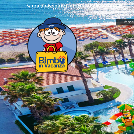
+39 089790817 | info@bimboinvacanza.it
Home