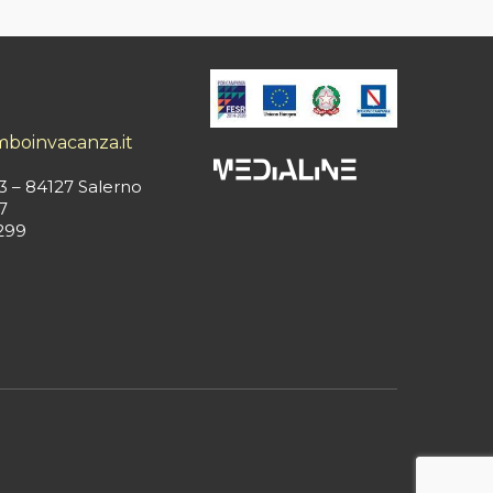
mboinvacanza.it
3 – 84127 Salerno
7
299