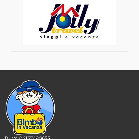
P. IVA 04137480655