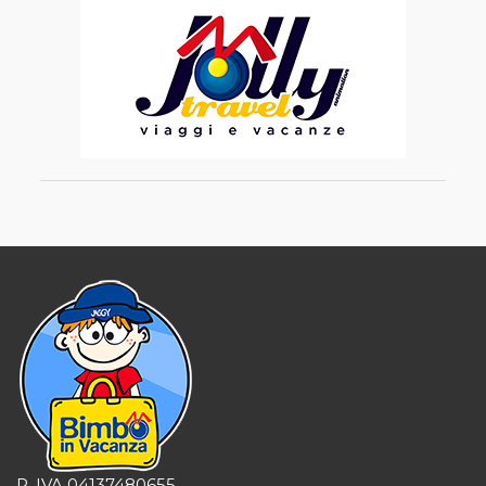
P. IVA 04137480655