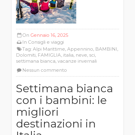
On
Gennaio 16, 2025
In
Consigli e viaggi
Tag:
Alpi Marittime
,
Appennino
,
BAMBINI
,
Dolomiti
,
FAMIGLIA
,
italia
,
neve
,
sci
,
settimana bianca
,
vacanze invernali
Nessun commento
Settimana bianca
con i bambini: le
migliori
destinazioni in