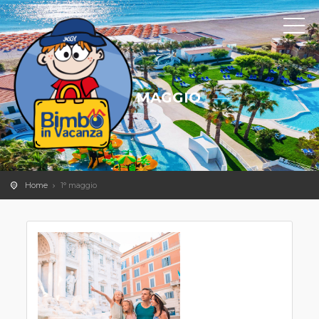
1° MAGGIO
Home
1° maggio