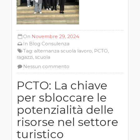
On
Novembre 29, 2024
In
Blog
Consulenza
Tag:
alternanza scuola lavoro
,
PCTO
,
ragazzi
,
scuola
Nessun commento
PCTO: La chiave
per sbloccare le
potenzialità delle
risorse nel settore
turistico