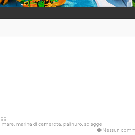
aggi
,
mare
,
marina di camerota
,
palinuro
,
spiagge
Nessun com