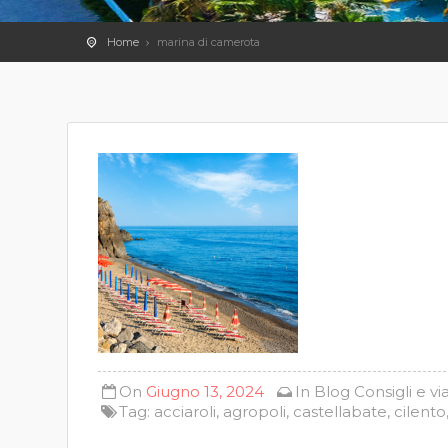
Home
marina di camerota
On
Giugno 13, 2024
In
Blog
Consigli e vi
Tag:
acciaroli
,
agropoli
,
castellabate
,
cilento