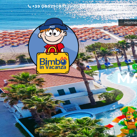
+39 089790817 | info@bimboinvacanza.it
Home
MA