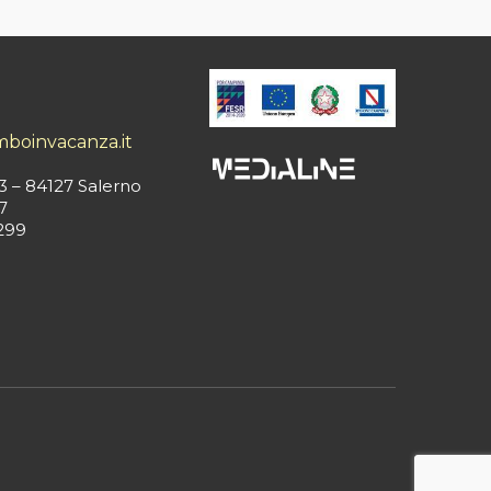
mboinvacanza.it
3 – 84127 Salerno
7
299