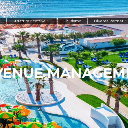
Strutture ricettive
Chi siamo
Diventa Partner
VENUE MANAGEM