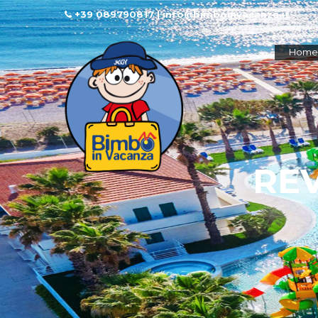
+39 089790817 | info@bimboinvacanza.it
Home
RE