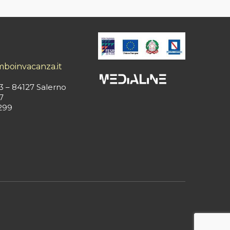
mboinvacanza.it
3 – 84127 Salerno
7
299