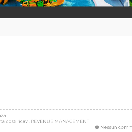
nza
à costi ricavi
,
REVENUE MANAGEMENT
Nessun com