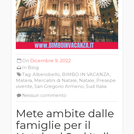
On
Dicembre 9, 2022
In
Blog
Tag:
Alberobello
,
BIMBO IN VACANZA
,
Matera
,
Mercatini di Natale
,
Natale
,
Presepe
vivente
,
San Gregorio Armeno
,
Sud Italia
Nessun commento
Mete ambite dalle
famiglie per il