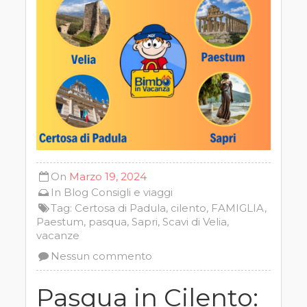
On
Marzo 19, 2024
In
Blog
Consigli e viaggi
Tag:
Certosa di Padula
,
cilento
,
FAMIGLIA
,
Paestum
,
pasqua
,
Sapri
,
Scavi di Velia
,
vacanze
Nessun commento
Pasqua in Cilento: